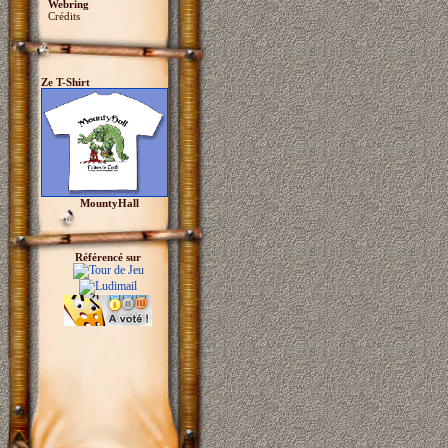
Webring
Crédits
Ze T-Shirt
MountyHall
Référencé sur