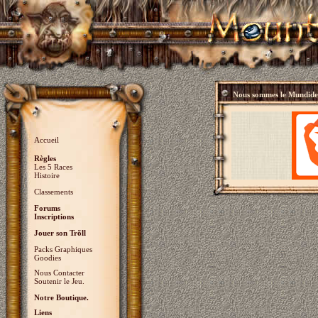
Nous sommes le
Mundidey
Accueil
Règles
Les 5 Races
Histoire
Classements
Forums
Inscriptions
Jouer son Trõll
Packs Graphiques
Goodies
Nous Contacter
Soutenir le Jeu.
Notre Boutique.
Liens