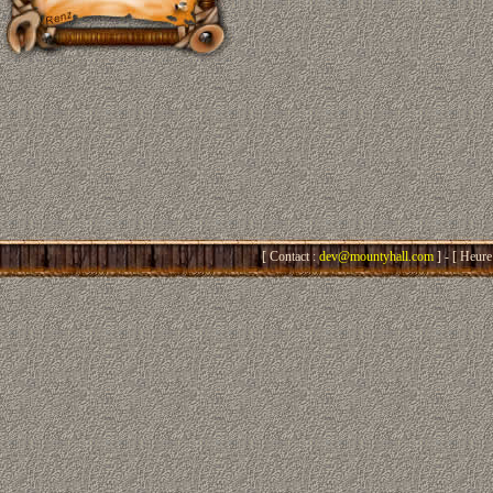
[ Contact :
dev@mountyhall.com
] - [ Heure