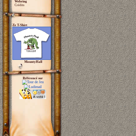
Webring
Crédits
Ze T-Shirt
MountyHall
Référencé sur