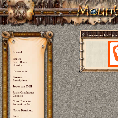
Nous sommes le
27° jour
Accueil
Règles
Les 5 Races
Histoire
Classements
Forums
Inscriptions
Jouer son Trõll
Packs Graphiques
Goodies
Nous Contacter
Soutenir le Jeu.
Notre Boutique.
Liens