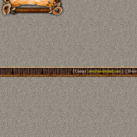
[ Contact :
dev@mountyhall.com
] - [ Heure