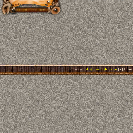
[ Contact :
dev@mountyhall.com
] - [ Heure