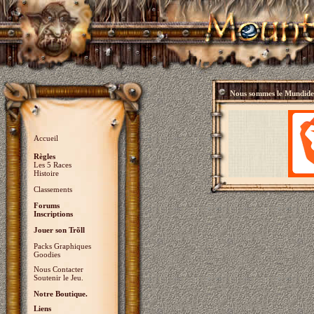
Nous sommes le
Mundidey
Accueil
Règles
Les 5 Races
Histoire
Classements
Forums
Inscriptions
Jouer son Trõll
Packs Graphiques
Goodies
Nous Contacter
Soutenir le Jeu.
Notre Boutique.
Liens