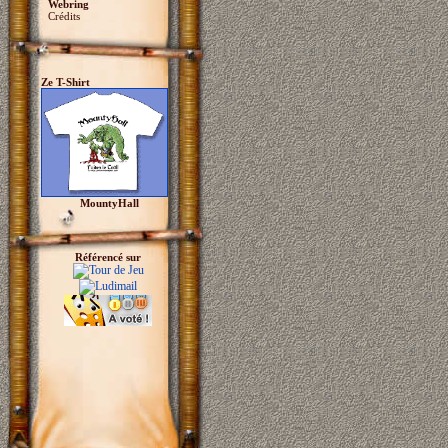
Webring
Crédits
Ze T-Shirt
MountyHall
Référencé sur