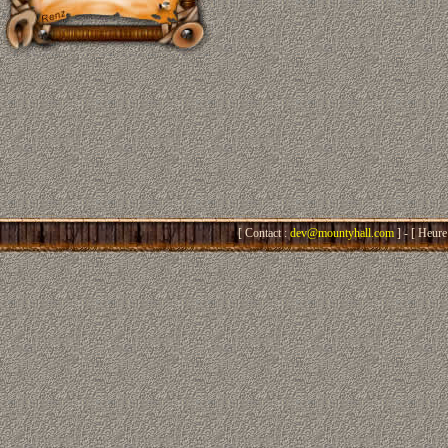
[ Contact :
dev@mountyhall.com
] - [ Heure