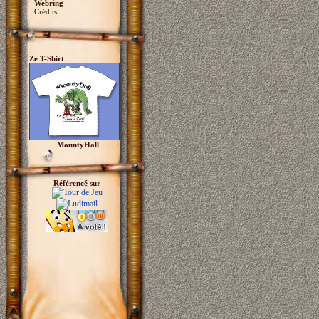
Webring
Crédits
Ze T-Shirt
MountyHall
Référencé sur