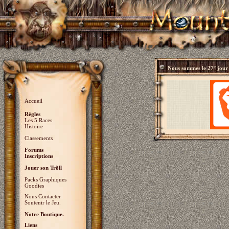
Nous sommes le
27° jour
Accueil
Règles
Les 5 Races
Histoire
Classements
Forums
Inscriptions
Jouer son Trõll
Packs Graphiques
Goodies
Nous Contacter
Soutenir le Jeu.
Notre Boutique.
Liens