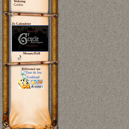
Webring
Crédits
Ze Calendrier
MountyHall
Référencé sur