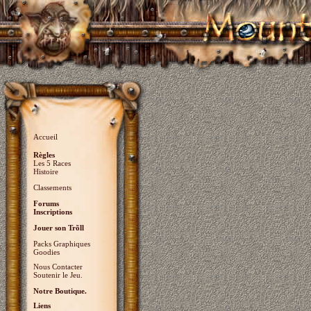
Accueil
Règles
Les 5 Races
Histoire
Classements
Forums
Inscriptions
Jouer son Trõll
Packs Graphiques
Goodies
Nous Contacter
Soutenir le Jeu.
Notre Boutique.
Liens