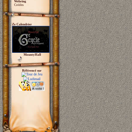
Webring
Crédits
Ze Calendrier
MountyHall
Référencé sur