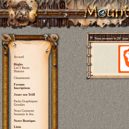
Nous sommes le
26° jour
Accueil
Règles
Les 5 Races
Histoire
Classements
Forums
Inscriptions
Jouer son Trõll
Packs Graphiques
Goodies
Nous Contacter
Soutenir le Jeu.
Notre Boutique.
Liens