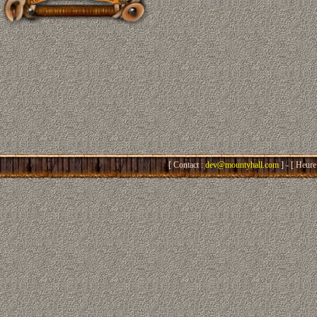
[ Contact :
dev@mountyhall.com
] - [ Heure