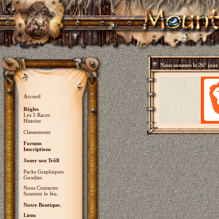
Nous sommes le
26° jour
Accueil
Règles
Les 5 Races
Histoire
Classements
Forums
Inscriptions
Jouer son Trõll
Packs Graphiques
Goodies
Nous Contacter
Soutenir le Jeu.
Notre Boutique.
Liens