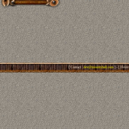
[ Contact :
dev@mountyhall.com
] - [ Heure