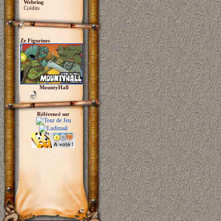
Webring
Crédits
Ze Figurines
MountyHall
Référencé sur