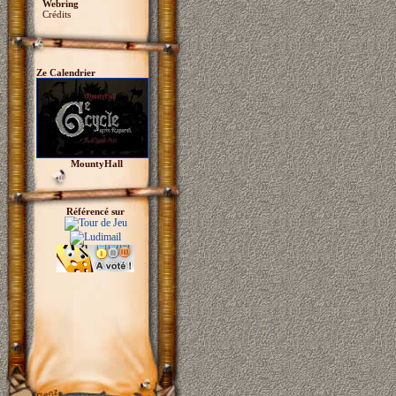
Webring
Crédits
Ze Calendrier
MountyHall
Référencé sur