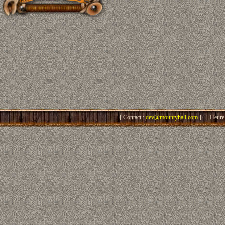
[ Contact :
dev@mountyhall.com
] - [ Heure