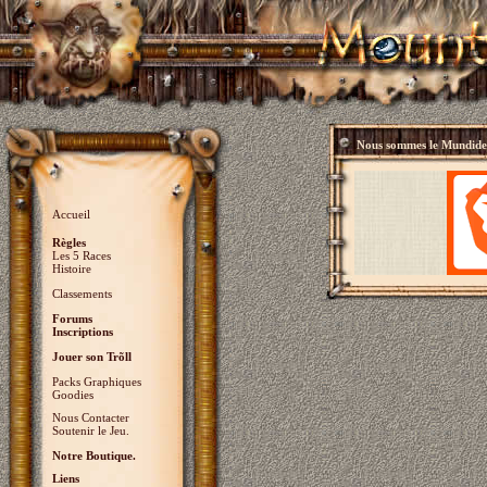
Nous sommes le
Mundidey
Accueil
Règles
Les 5 Races
Histoire
Classements
Forums
Inscriptions
Jouer son Trõll
Packs Graphiques
Goodies
Nous Contacter
Soutenir le Jeu.
Notre Boutique.
Liens