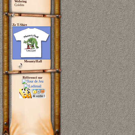
Webring
Crédits
Ze T-Shirt
MountyHall
Référencé sur