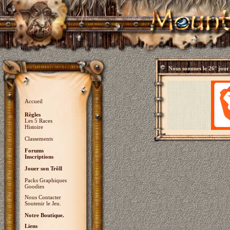
Nous sommes le
26° jour
Accueil
Règles
Les 5 Races
Histoire
Classements
Forums
Inscriptions
Jouer son Trõll
Packs Graphiques
Goodies
Nous Contacter
Soutenir le Jeu.
Notre Boutique.
Liens