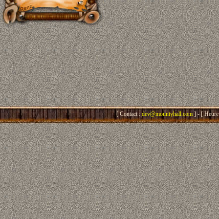
[ Contact :
dev@mountyhall.com
] - [ Heure