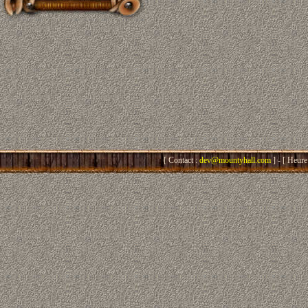
[ Contact :
dev@mountyhall.com
] - [ Heure