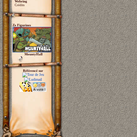
Webring
Crédits
Ze Figurines
MountyHall
Référencé sur