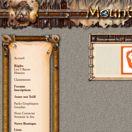
Nous sommes le
27° jour
Accueil
Règles
Les 5 Races
Histoire
Classements
Forums
Inscriptions
Jouer son Trõll
Packs Graphiques
Goodies
Nous Contacter
Soutenir le Jeu.
Notre Boutique.
Liens