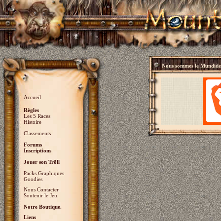
Nous sommes le
Mundidey
Accueil
Règles
Les 5 Races
Histoire
Classements
Forums
Inscriptions
Jouer son Trõll
Packs Graphiques
Goodies
Nous Contacter
Soutenir le Jeu.
Notre Boutique.
Liens