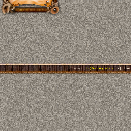
[ Contact :
dev@mountyhall.com
] - [ Heure