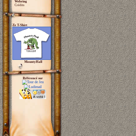
Webring
Crédits
Ze T-Shirt
MountyHall
Référencé sur