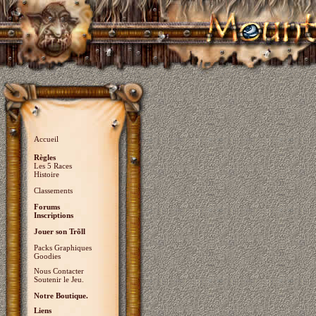
Accueil
Règles
Les 5 Races
Histoire
Classements
Forums
Inscriptions
Jouer son Trõll
Packs Graphiques
Goodies
Nous Contacter
Soutenir le Jeu.
Notre Boutique.
Liens