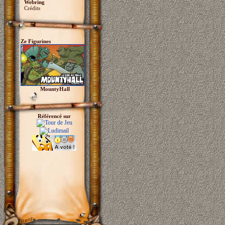
Webring
Crédits
Ze Figurines
MountyHall
Référencé sur