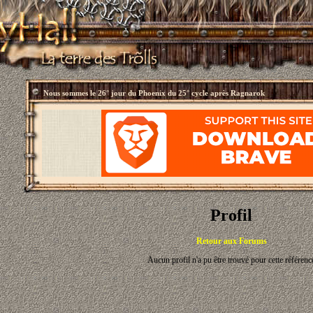
Nous sommes le
26° jour du Phoenix du 25° cycle après Ragnarok
Profil
Retour aux Forums
Aucun profil n'a pu être trouvé pour cette référenc