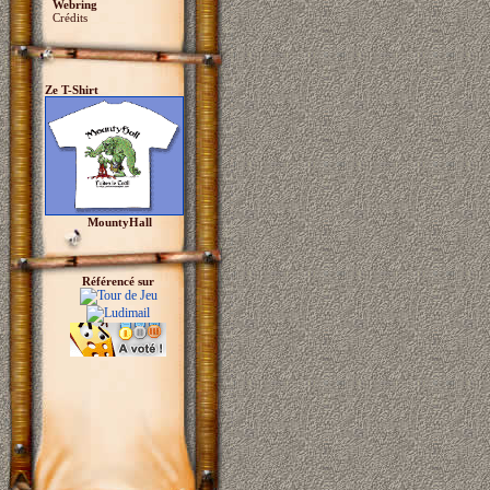
Webring
Crédits
Ze T-Shirt
MountyHall
Référencé sur