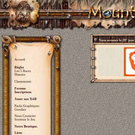
Nous sommes le
28° jour
Accueil
Règles
Les 5 Races
Histoire
Classements
Forums
Inscriptions
Jouer son Trõll
Packs Graphiques
Goodies
Nous Contacter
Soutenir le Jeu.
Notre Boutique.
Liens