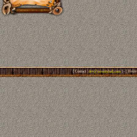
[ Contact :
dev@mountyhall.com
] - [ Heure