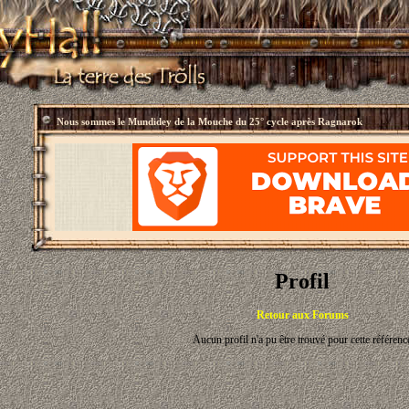
Nous sommes le
Mundidey de la Mouche du 25° cycle après Ragnarok
Profil
Retour aux Forums
Aucun profil n'a pu être trouvé pour cette référenc