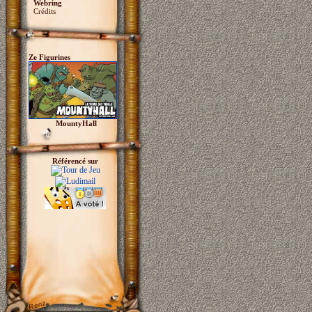
Webring
Crédits
Ze Figurines
MountyHall
Référencé sur