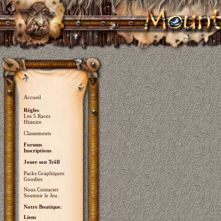
Accueil
Règles
Les 5 Races
Histoire
Classements
Forums
Inscriptions
Jouer son Trõll
Packs Graphiques
Goodies
Nous Contacter
Soutenir le Jeu.
Notre Boutique.
Liens