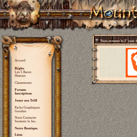
Nous sommes le
2° jour 
Accueil
Règles
Les 5 Races
Histoire
Classements
Forums
Inscriptions
Jouer son Trõll
Packs Graphiques
Goodies
Nous Contacter
Soutenir le Jeu.
Notre Boutique.
Liens