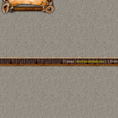
[ Contact :
dev@mountyhall.com
] - [ Heure