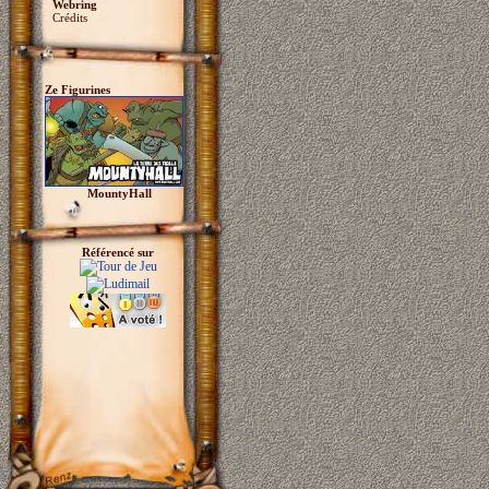
Webring
Crédits
Ze Figurines
MountyHall
Référencé sur