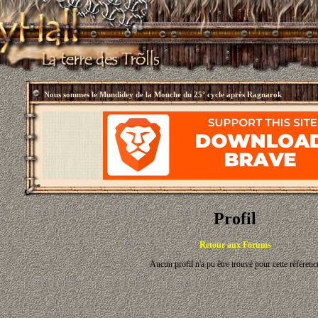
Nous sommes le
Mundidey de la Mouche du 25° cycle après Ragnarok
Profil
Retour aux Forums
Aucun profil n'a pu être trouvé pour cette référenc