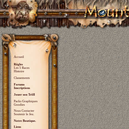
Accueil
Règles
Les 5 Races
Histoire
Classements
Forums
Inscriptions
Jouer son Trõll
Packs Graphiques
Goodies
Nous Contacter
Soutenir le Jeu.
Notre Boutique.
Liens