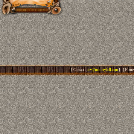
[ Contact :
dev@mountyhall.com
] - [ Heure