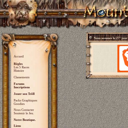
Nous sommes le
27° jour
Accueil
Règles
Les 5 Races
Histoire
Classements
Forums
Inscriptions
Jouer son Trõll
Packs Graphiques
Goodies
Nous Contacter
Soutenir le Jeu.
Notre Boutique.
Liens