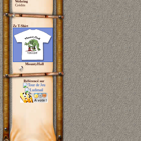
Webring
Crédits
Ze T-Shirt
MountyHall
Référencé sur