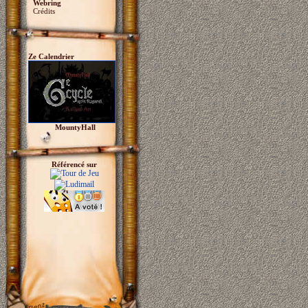
Webring
Crédits
Ze Calendrier
MountyHall
Référencé sur