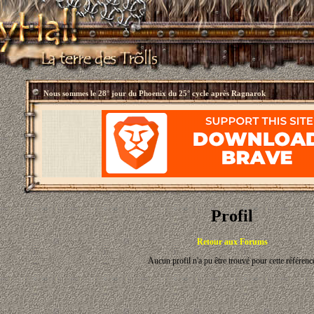
Nous sommes le
28° jour du Phoenix du 25° cycle après Ragnarok
Profil
Retour aux Forums
Aucun profil n'a pu être trouvé pour cette référenc