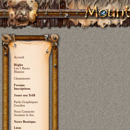
Accueil
Règles
Les 5 Races
Histoire
Classements
Forums
Inscriptions
Jouer son Trõll
Packs Graphiques
Goodies
Nous Contacter
Soutenir le Jeu.
Notre Boutique.
Liens