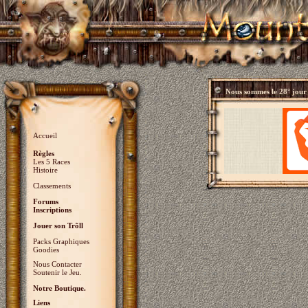
Nous sommes le
28° jour
Accueil
Règles
Les 5 Races
Histoire
Classements
Forums
Inscriptions
Jouer son Trõll
Packs Graphiques
Goodies
Nous Contacter
Soutenir le Jeu.
Notre Boutique.
Liens