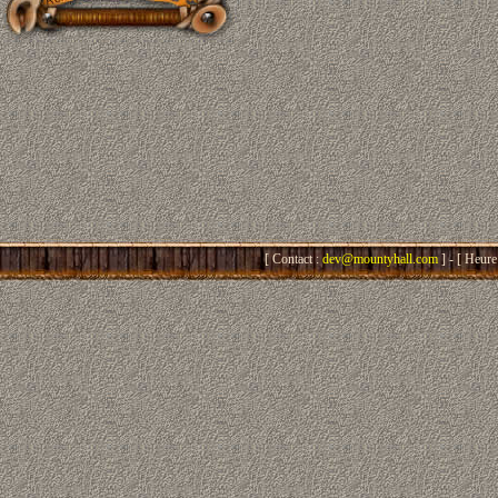
[ Contact :
dev@mountyhall.com
] - [ Heure