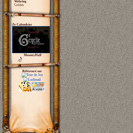
Webring
Crédits
Ze Calendrier
MountyHall
Référencé sur