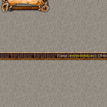
[ Contact :
dev@mountyhall.com
] - [ Heure