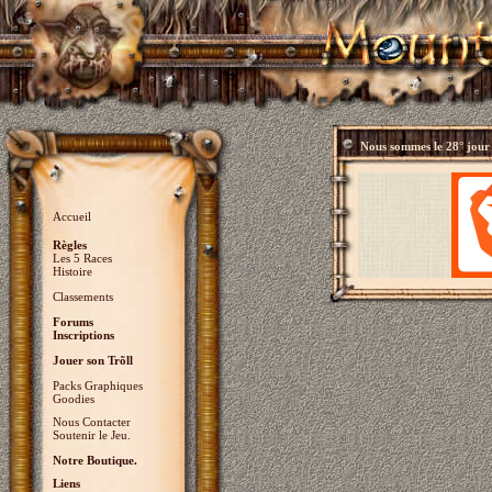
Nous sommes le
28° jour
Accueil
Règles
Les 5 Races
Histoire
Classements
Forums
Inscriptions
Jouer son Trõll
Packs Graphiques
Goodies
Nous Contacter
Soutenir le Jeu.
Notre Boutique.
Liens