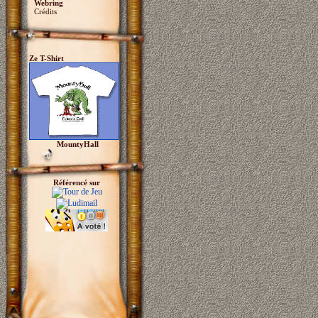
Webring
Crédits
Ze T-Shirt
MountyHall
Référencé sur