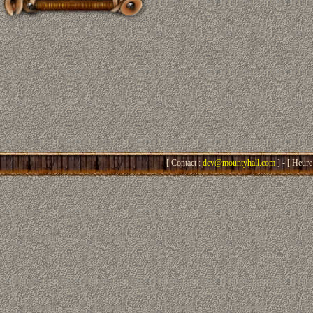
[ Contact :
dev@mountyhall.com
] - [ Heure