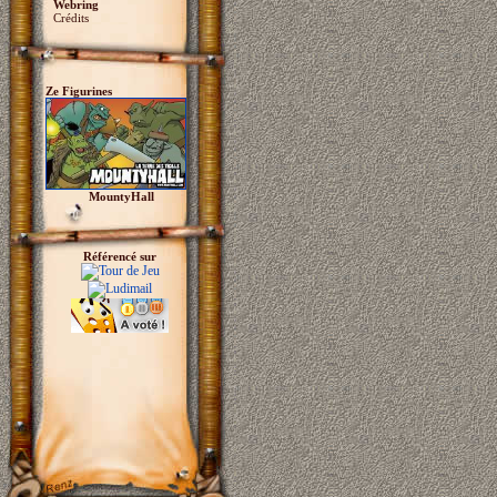
Webring
Crédits
Ze Figurines
MountyHall
Référencé sur