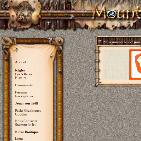
Nous sommes le
27° jour
Accueil
Règles
Les 5 Races
Histoire
Classements
Forums
Inscriptions
Jouer son Trõll
Packs Graphiques
Goodies
Nous Contacter
Soutenir le Jeu.
Notre Boutique.
Liens