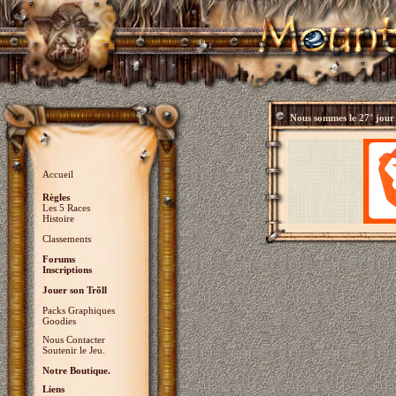
Nous sommes le
27° jour
Accueil
Règles
Les 5 Races
Histoire
Classements
Forums
Inscriptions
Jouer son Trõll
Packs Graphiques
Goodies
Nous Contacter
Soutenir le Jeu.
Notre Boutique.
Liens