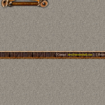
[ Contact :
dev@mountyhall.com
] - [ Heure