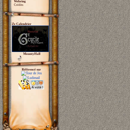
Webring
Crédits
Ze Calendrier
MountyHall
Référencé sur