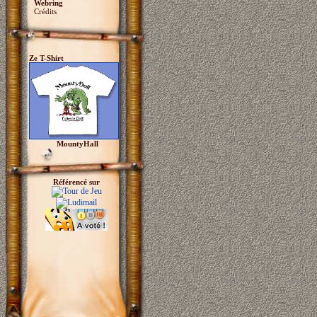
Webring
Crédits
Ze T-Shirt
MountyHall
Référencé sur