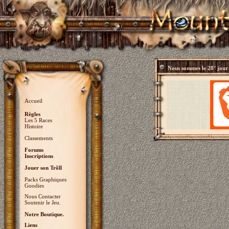
Nous sommes le
28° jour
Accueil
Règles
Les 5 Races
Histoire
Classements
Forums
Inscriptions
Jouer son Trõll
Packs Graphiques
Goodies
Nous Contacter
Soutenir le Jeu.
Notre Boutique.
Liens