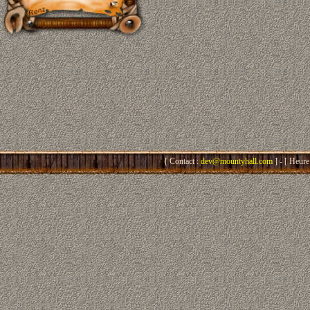
[ Contact :
dev@mountyhall.com
] - [ Heure