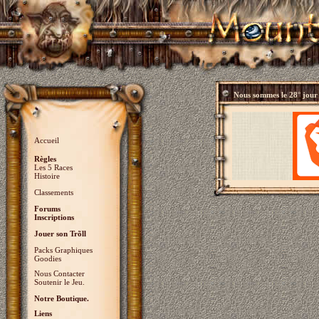
Nous sommes le
28° jour
Accueil
Règles
Les 5 Races
Histoire
Classements
Forums
Inscriptions
Jouer son Trõll
Packs Graphiques
Goodies
Nous Contacter
Soutenir le Jeu.
Notre Boutique.
Liens