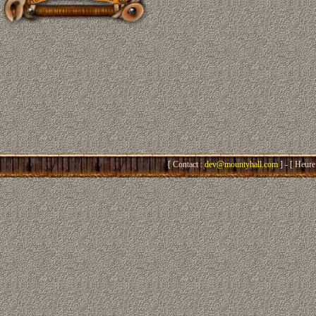
[ Contact :
dev@mountyhall.com
] - [ Heure