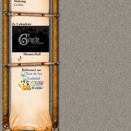
Webring
Crédits
Ze Calendrier
MountyHall
Référencé sur