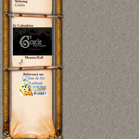
Webring
Crédits
Ze Calendrier
MountyHall
Référencé sur