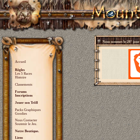
Nous sommes le
28° jour
Accueil
Règles
Les 5 Races
Histoire
Classements
Forums
Inscriptions
Jouer son Trõll
Packs Graphiques
Goodies
Nous Contacter
Soutenir le Jeu.
Notre Boutique.
Liens