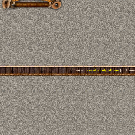
[ Contact :
dev@mountyhall.com
] - [ Heure