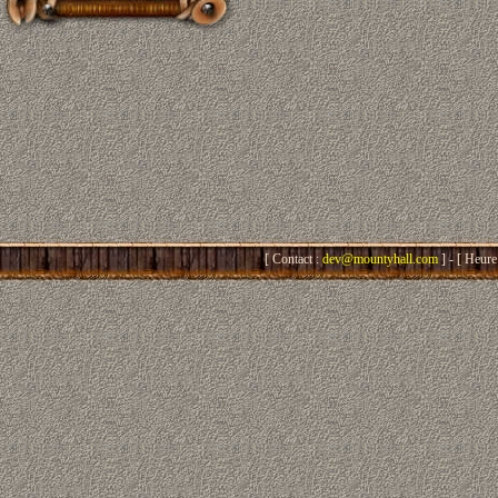
[ Contact :
dev@mountyhall.com
] - [ Heure