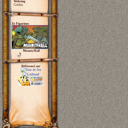
Webring
Crédits
Ze Figurines
MountyHall
Référencé sur