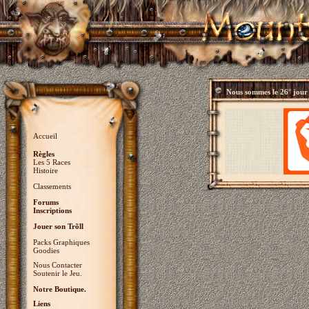
Nous sommes le
26° jour
Accueil
Règles
Les 5 Races
Histoire
Classements
Forums
Inscriptions
Jouer son Trõll
Packs Graphiques
Goodies
Nous Contacter
Soutenir le Jeu.
Notre Boutique.
Liens