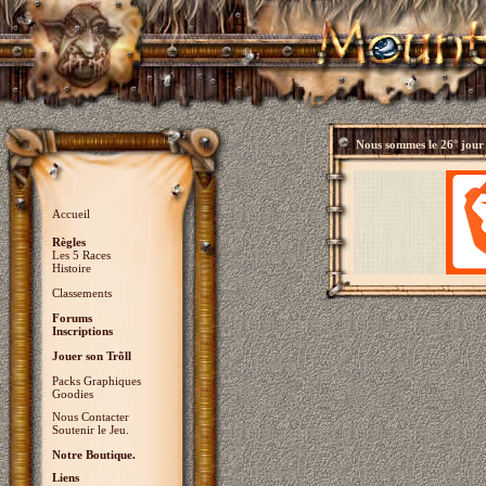
Nous sommes le
26° jour
Accueil
Règles
Les 5 Races
Histoire
Classements
Forums
Inscriptions
Jouer son Trõll
Packs Graphiques
Goodies
Nous Contacter
Soutenir le Jeu.
Notre Boutique.
Liens