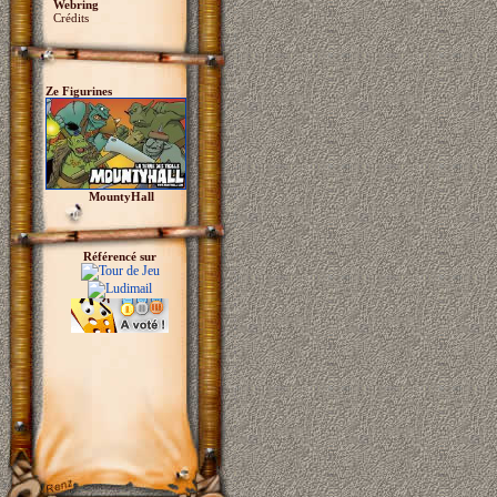
Webring
Crédits
Ze Figurines
MountyHall
Référencé sur