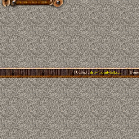
[ Contact :
dev@mountyhall.com
] - [ Heure