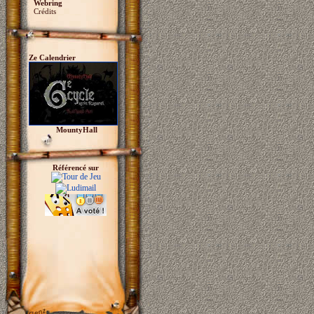
Webring
Crédits
Ze Calendrier
MountyHall
Référencé sur