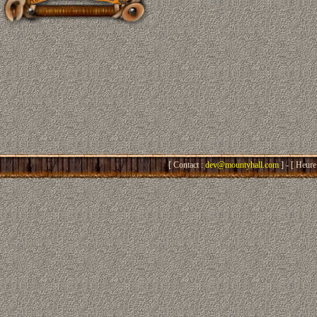
[ Contact :
dev@mountyhall.com
] - [ Heure