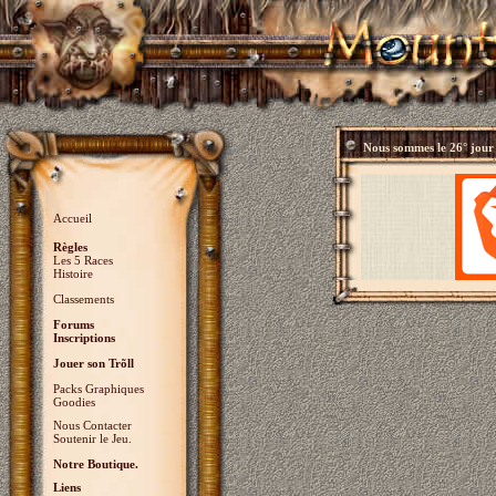
Nous sommes le
26° jour
Accueil
Règles
Les 5 Races
Histoire
Classements
Forums
Inscriptions
Jouer son Trõll
Packs Graphiques
Goodies
Nous Contacter
Soutenir le Jeu.
Notre Boutique.
Liens