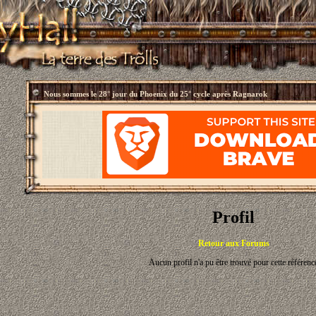
Nous sommes le
28° jour du Phoenix du 25° cycle après Ragnarok
Profil
Retour aux Forums
Aucun profil n'a pu être trouvé pour cette référenc