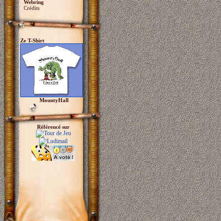
Webring
Crédits
Ze T-Shirt
MountyHall
Référencé sur