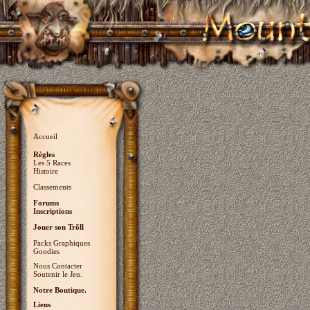
Accueil
Règles
Les 5 Races
Histoire
Classements
Forums
Inscriptions
Jouer son Trõll
Packs Graphiques
Goodies
Nous Contacter
Soutenir le Jeu.
Notre Boutique.
Liens