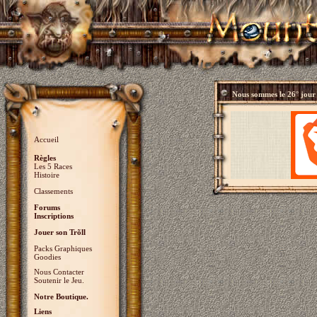
Nous sommes le
26° jour
Accueil
Règles
Les 5 Races
Histoire
Classements
Forums
Inscriptions
Jouer son Trõll
Packs Graphiques
Goodies
Nous Contacter
Soutenir le Jeu.
Notre Boutique.
Liens