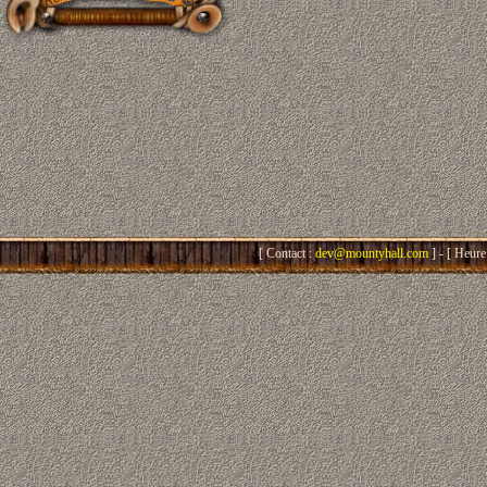
[ Contact :
dev@mountyhall.com
] - [ Heure