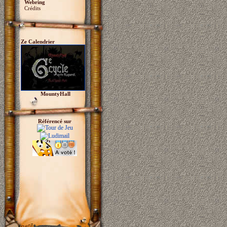
Webring
Crédits
Ze Calendrier
MountyHall
Référencé sur