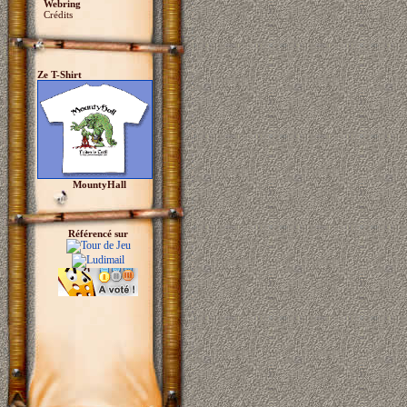
Webring
Crédits
Ze T-Shirt
MountyHall
Référencé sur