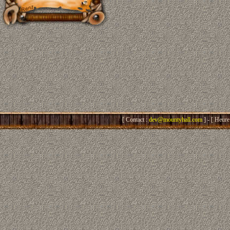
[ Contact :
dev@mountyhall.com
] - [ Heure