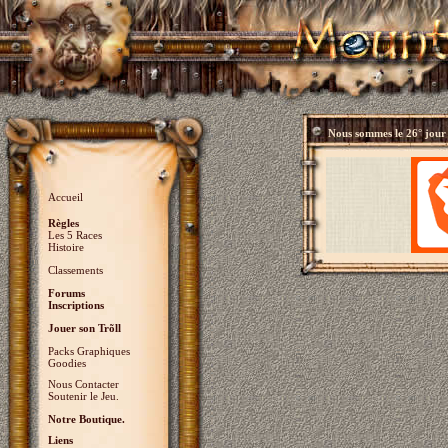
Nous sommes le
26° jour
Accueil
Règles
Les 5 Races
Histoire
Classements
Forums
Inscriptions
Jouer son Trõll
Packs Graphiques
Goodies
Nous Contacter
Soutenir le Jeu.
Notre Boutique.
Liens