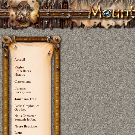
Accueil
Règles
Les 5 Races
Histoire
Classements
Forums
Inscriptions
Jouer son Trõll
Packs Graphiques
Goodies
Nous Contacter
Soutenir le Jeu.
Notre Boutique.
Liens