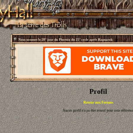
Nous sommes le
28° jour du Phoenix du 25° cycle après Ragnarok
Profil
Retour aux Forums
Aucun profil n'a pu être trouvé pour cette référenc