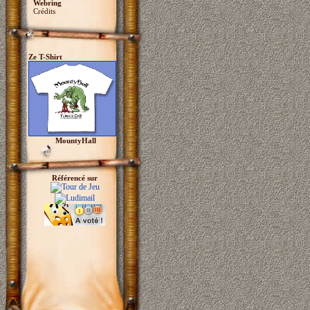
Webring
Crédits
Ze T-Shirt
MountyHall
Référencé sur