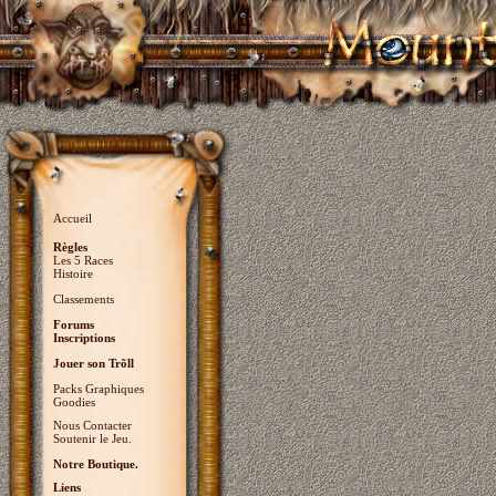
Accueil
Règles
Les 5 Races
Histoire
Classements
Forums
Inscriptions
Jouer son Trõll
Packs Graphiques
Goodies
Nous Contacter
Soutenir le Jeu.
Notre Boutique.
Liens