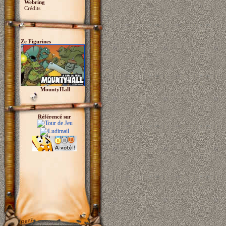
Webring
Crédits
Ze Figurines
MountyHall
Référencé sur