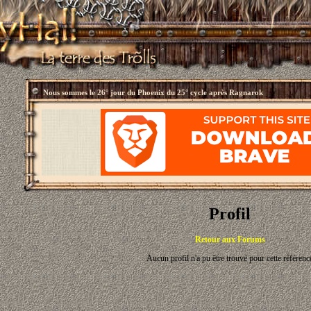
Nous sommes le
26° jour du Phoenix du 25° cycle après Ragnarok
Profil
Retour aux Forums
Aucun profil n'a pu être trouvé pour cette référenc