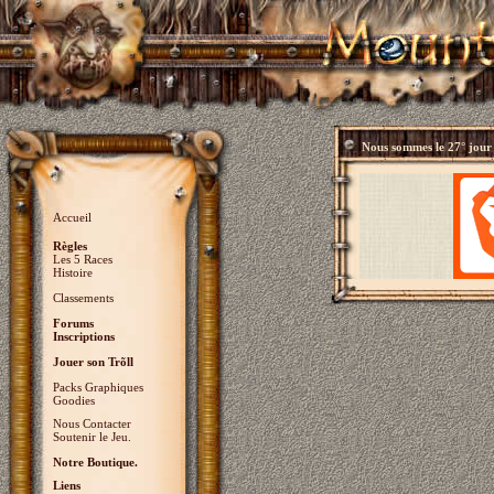
Nous sommes le
27° jour
Accueil
Règles
Les 5 Races
Histoire
Classements
Forums
Inscriptions
Jouer son Trõll
Packs Graphiques
Goodies
Nous Contacter
Soutenir le Jeu.
Notre Boutique.
Liens