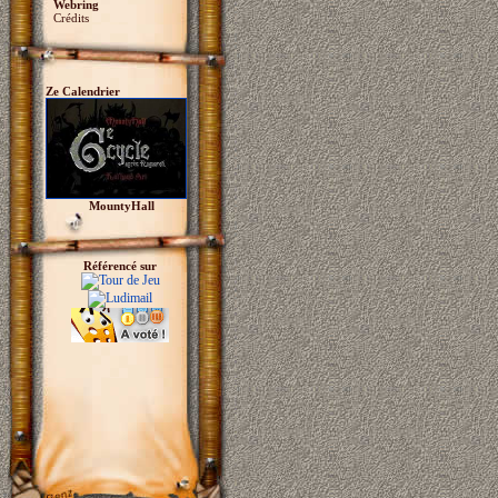
Webring
Crédits
Ze Calendrier
MountyHall
Référencé sur