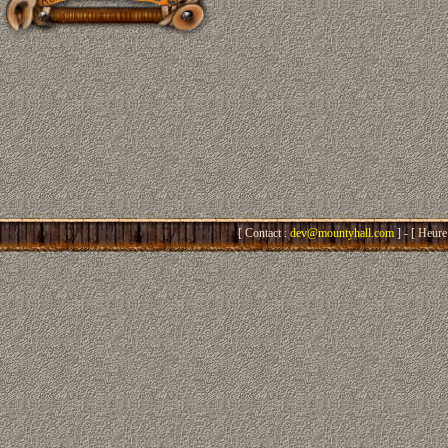
[ Contact :
dev@mountyhall.com
] - [ Heure