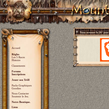
Nous sommes le
26° jour
Accueil
Règles
Les 5 Races
Histoire
Classements
Forums
Inscriptions
Jouer son Trõll
Packs Graphiques
Goodies
Nous Contacter
Soutenir le Jeu.
Notre Boutique.
Liens