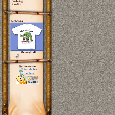
Webring
Crédits
Ze T-Shirt
MountyHall
Référencé sur