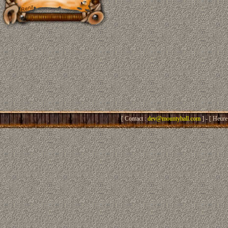
[ Contact :
dev@mountyhall.com
] - [ Heure