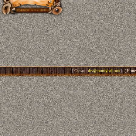
[ Contact :
dev@mountyhall.com
] - [ Heure