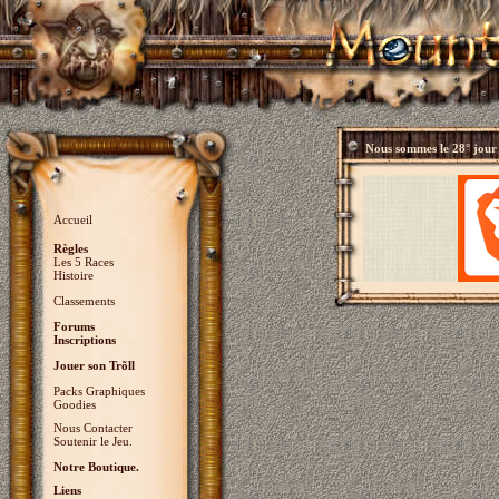
Nous sommes le
28° jour
Accueil
Règles
Les 5 Races
Histoire
Classements
Forums
Inscriptions
Jouer son Trõll
Packs Graphiques
Goodies
Nous Contacter
Soutenir le Jeu.
Notre Boutique.
Liens