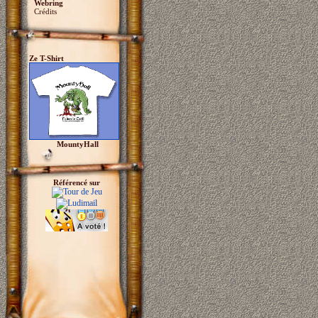
Webring
Crédits
Ze T-Shirt
MountyHall
Référencé sur