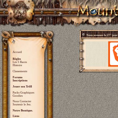
Nous sommes le
27° jour
Accueil
Règles
Les 5 Races
Histoire
Classements
Forums
Inscriptions
Jouer son Trõll
Packs Graphiques
Goodies
Nous Contacter
Soutenir le Jeu.
Notre Boutique.
Liens