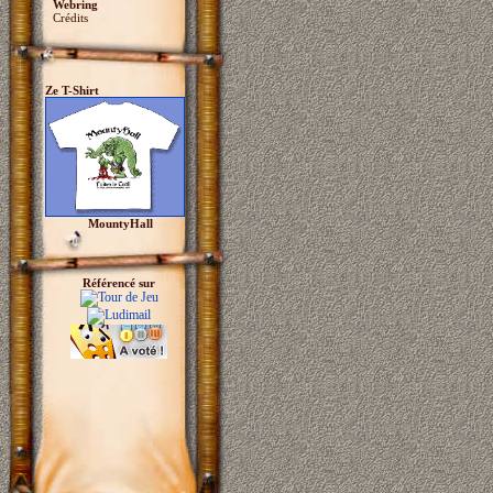
Webring
Crédits
Ze T-Shirt
MountyHall
Référencé sur