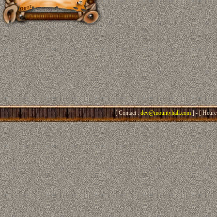
[ Contact :
dev@mountyhall.com
] - [ Heure