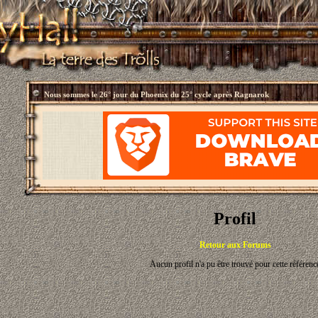
Nous sommes le
26° jour du Phoenix du 25° cycle après Ragnarok
Profil
Retour aux Forums
Aucun profil n'a pu être trouvé pour cette référenc