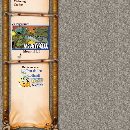
Webring
Crédits
Ze Figurines
MountyHall
Référencé sur