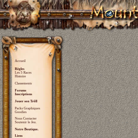
Accueil
Règles
Les 5 Races
Histoire
Classements
Forums
Inscriptions
Jouer son Trõll
Packs Graphiques
Goodies
Nous Contacter
Soutenir le Jeu.
Notre Boutique.
Liens