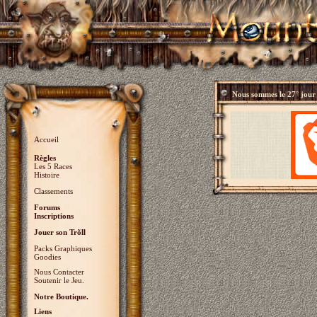
Nous sommes le
27° jour
Accueil
Règles
Les 5 Races
Histoire
Classements
Forums
Inscriptions
Jouer son Trõll
Packs Graphiques
Goodies
Nous Contacter
Soutenir le Jeu.
Notre Boutique.
Liens