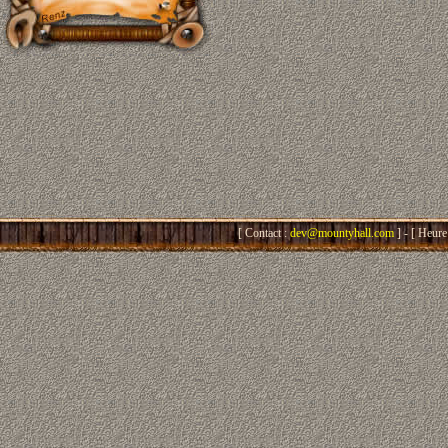
[ Contact :
dev@mountyhall.com
] - [ Heure