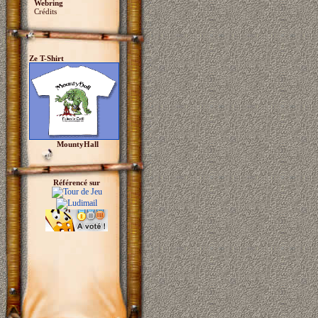
Webring
Crédits
Ze T-Shirt
MountyHall
Référencé sur