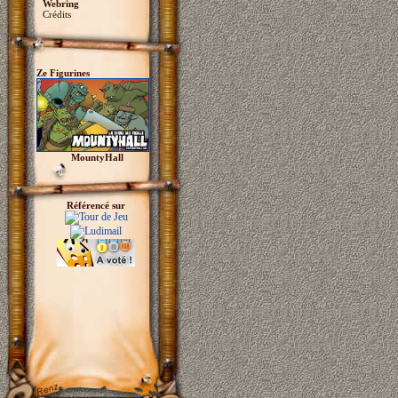
Webring
Crédits
Ze Figurines
MountyHall
Référencé sur