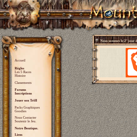
Nous sommes le
2° jour 
Accueil
Règles
Les 5 Races
Histoire
Classements
Forums
Inscriptions
Jouer son Trõll
Packs Graphiques
Goodies
Nous Contacter
Soutenir le Jeu.
Notre Boutique.
Liens