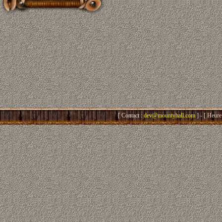
[ Contact :
dev@mountyhall.com
] - [ Heure