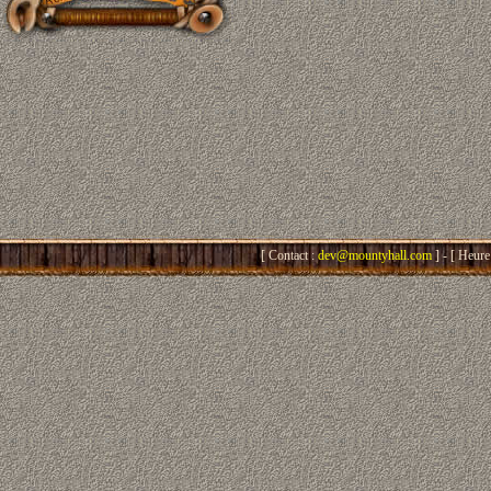
[ Contact :
dev@mountyhall.com
] - [ Heure