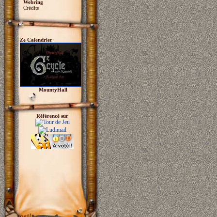
Webring
Crédits
Ze Calendrier
MountyHall
Référencé sur