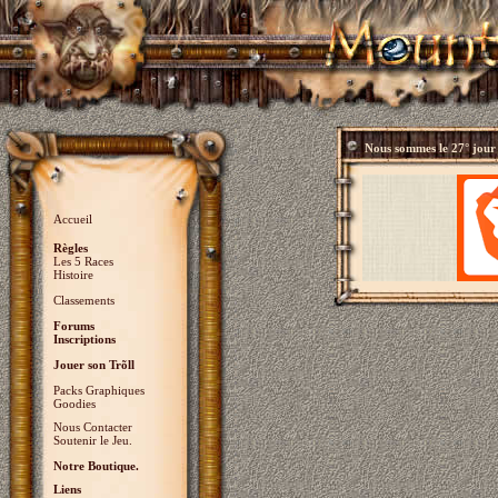
Nous sommes le
27° jour
Accueil
Règles
Les 5 Races
Histoire
Classements
Forums
Inscriptions
Jouer son Trõll
Packs Graphiques
Goodies
Nous Contacter
Soutenir le Jeu.
Notre Boutique.
Liens