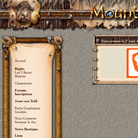
Nous sommes le
2° jour 
Accueil
Règles
Les 5 Races
Histoire
Classements
Forums
Inscriptions
Jouer son Trõll
Packs Graphiques
Goodies
Nous Contacter
Soutenir le Jeu.
Notre Boutique.
Liens