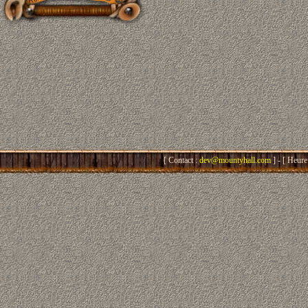
[ Contact :
dev@mountyhall.com
] - [ Heure