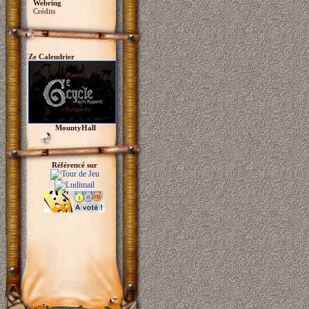
Webring
Crédits
Ze Calendrier
MountyHall
Référencé sur