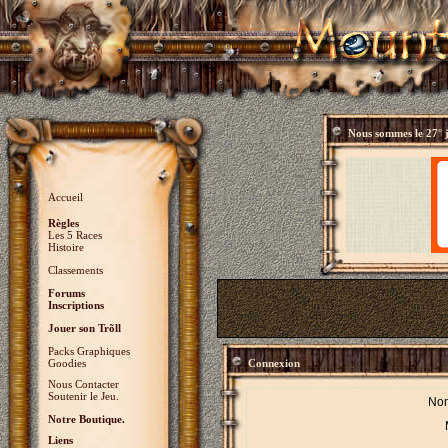
Nous sommes le
27° 
Accueil
Règles
Les 5 Races
Histoire
Classements
Forums
Inscriptions
Jouer son Trõll
Packs Graphiques
Goodies
Connexion
Nous Contacter
Soutenir le Jeu.
Nom
Notre Boutique.
Liens