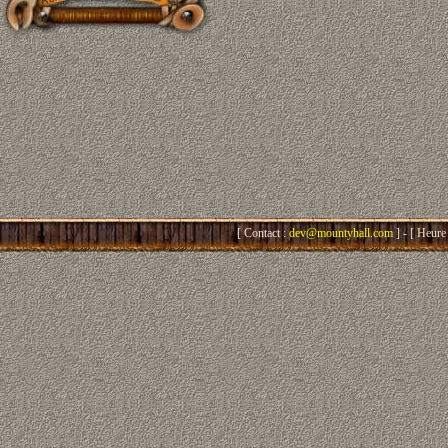
[ Contact :
dev@mountyhall.com
] - [ Heure