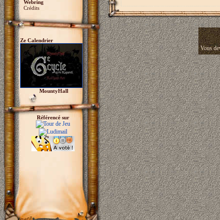
Webring
Crédits
Ze Calendrier
Vous dev
MountyHall
Référencé sur