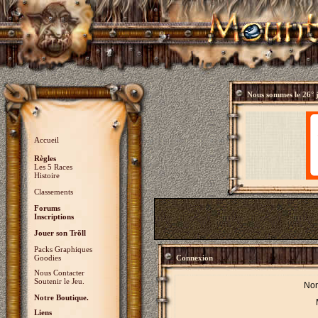
Nous sommes le
26° 
Accueil
Règles
Les 5 Races
Histoire
Classements
Forums
Inscriptions
Jouer son Trõll
Packs Graphiques
Goodies
Connexion
Nous Contacter
Soutenir le Jeu.
Nom
Notre Boutique.
Liens