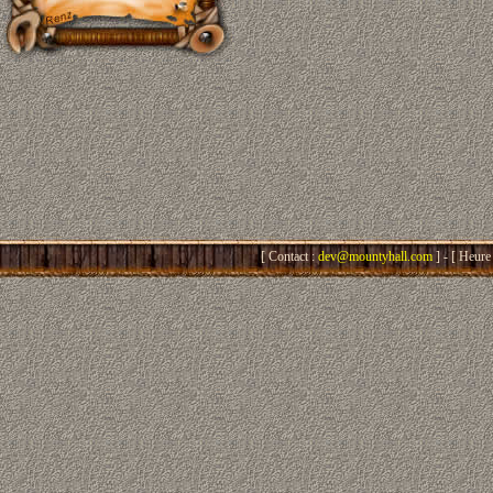
[ Contact :
dev@mountyhall.com
] - [ Heure