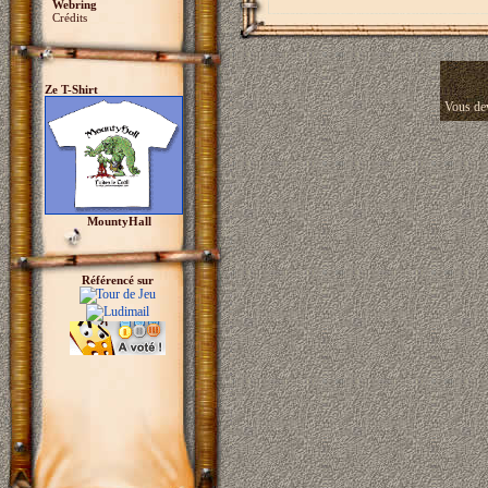
Webring
Crédits
Ze T-Shirt
Vous dev
MountyHall
Référencé sur