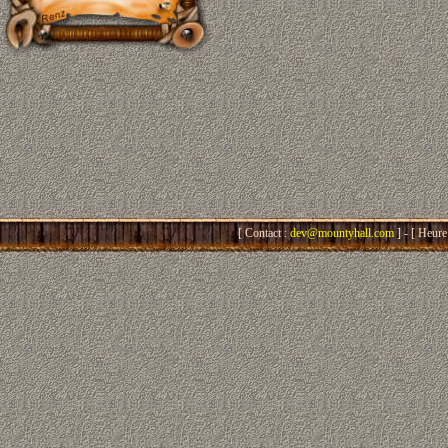
[ Contact :
dev@mountyhall.com
] - [ Heure