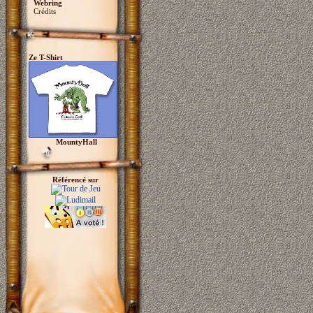
Webring
Crédits
Ze T-Shirt
MountyHall
Référencé sur