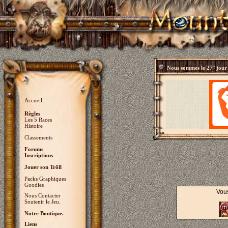
Nous sommes le
27° jour
Accueil
Règles
Les 5 Races
Histoire
Classements
Forums
Inscriptions
Jouer son Trõll
Packs Graphiques
Goodies
Vous
Nous Contacter
Soutenir le Jeu.
Notre Boutique.
Liens