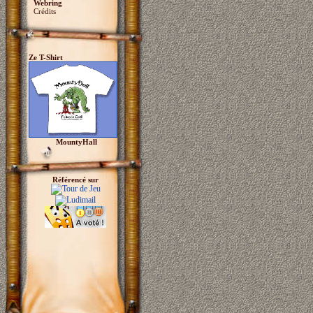
Webring
Crédits
Ze T-Shirt
MountyHall
Référencé sur