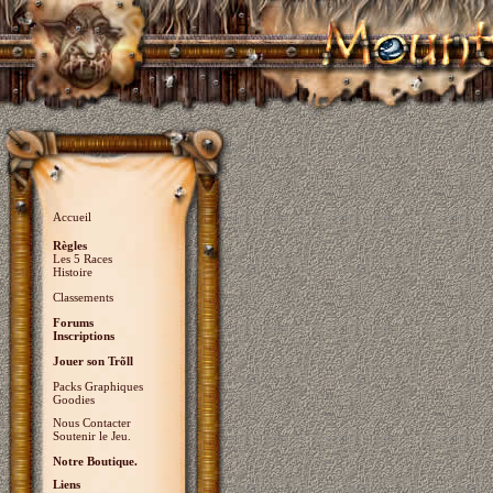
Accueil
Règles
Les 5 Races
Histoire
Classements
Forums
Inscriptions
Jouer son Trõll
Packs Graphiques
Goodies
Nous Contacter
Soutenir le Jeu.
Notre Boutique.
Liens