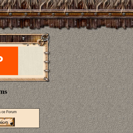
ums
à ce Forum