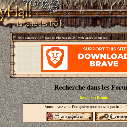
Nous sommes le
27° jour du Phoenix du 25° cycle après Ragnarok
Recherche dans les For
Retour aux Forums
Vous devez vous Enregistrer pour pouvoir participer 