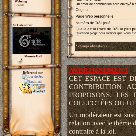
Adresse E-mail *
Webring
Un email de confirmation sera envoyé à 
Crédits
Origine
Page Web personnelle
Numéro de Trõll joué
Ze Calendrier
Quelle est la Race de Trõll la plus p
Question piège pour vérifier que vous ête
* champs obligatoires
MountyHall
AVERTISSEMENT
Référencé sur
CET ESPACE EST 
CONTRIBUTION A
PROPOSONS. LES 
COLLECTÉES OU UTI
Un modérateur est susce
relation avec le thème d
contraire à la loi.