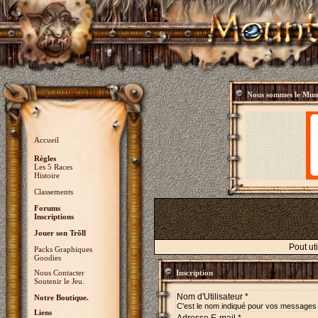
Nous sommes le
Mund
Accueil
Règles
Les 5 Races
Histoire
Classements
Forums
Inscriptions
Jouer son Trõll
Pout ut
Packs Graphiques
Goodies
Nous Contacter
Inscription
Soutenir le Jeu.
Nom d'Utilisateur *
Notre Boutique.
C'est le nom indiqué pour vos messages
Liens