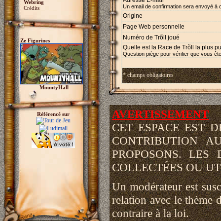
Adresse E-mail *
Webring
Un email de confirmation sera envoyé à 
Crédits
Origine
Page Web personnelle
Numéro de Trõll joué
Ze Figurines
Quelle est la Race de Trõll la plus p
Question piège pour vérifier que vous ête
* champs obligatoires
MountyHall
AVERTISSEMENT
Référencé sur
CET ESPACE EST 
CONTRIBUTION A
PROPOSONS. LES 
COLLECTÉES OU UTI
Un modérateur est susce
relation avec le thème d
contraire à la loi.