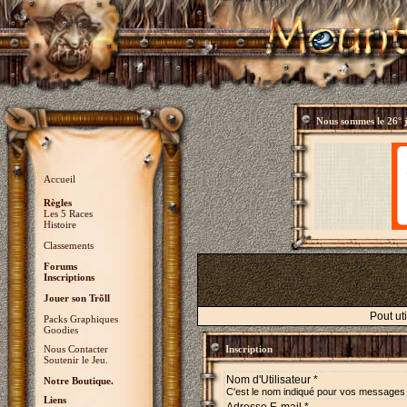
Nous sommes le
26° 
Accueil
Règles
Les 5 Races
Histoire
Classements
Forums
Inscriptions
Jouer son Trõll
Pout ut
Packs Graphiques
Goodies
Nous Contacter
Inscription
Soutenir le Jeu.
Nom d'Utilisateur *
Notre Boutique.
C'est le nom indiqué pour vos messages
Liens