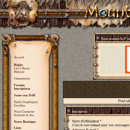
Nous sommes le
2° j
Accueil
Règles
Les 5 Races
Histoire
Classements
Forums
Inscriptions
Jouer son Trõll
Pout ut
Packs Graphiques
Goodies
Nous Contacter
Inscription
Soutenir le Jeu.
Nom d'Utilisateur *
Notre Boutique.
C'est le nom indiqué pour vos messages
Liens