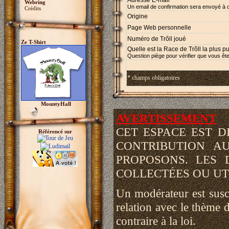
Adresse E-mail *
Webring
Un email de confirmation sera envoyé à 
Crédits
Origine
Page Web personnelle
Numéro de Trõll joué
Ze T-Shirt
Quelle est la Race de Trõll la plus p
Question piège pour vérifier que vous ête
* champs obligatoires
MountyHall
AVERTISSEMENT
CET ESPACE EST 
Référencé sur
CONTRIBUTION A
PROPOSONS. LES 
COLLECTÉES OU UTI
Un modérateur est susce
relation avec le thème d
contraire à la loi.