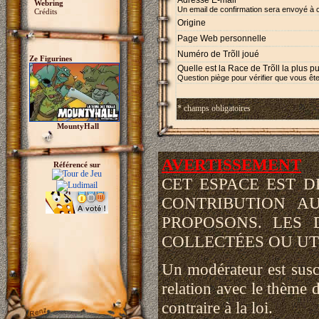
Adresse E-mail *
Webring
Un email de confirmation sera envoyé à 
Crédits
Origine
Page Web personnelle
Numéro de Trõll joué
Ze Figurines
Quelle est la Race de Trõll la plus p
Question piège pour vérifier que vous ête
* champs obligatoires
MountyHall
AVERTISSEMENT
Référencé sur
CET ESPACE EST 
CONTRIBUTION A
PROPOSONS. LES 
COLLECTÉES OU UTI
Un modérateur est susce
relation avec le thème d
contraire à la loi.