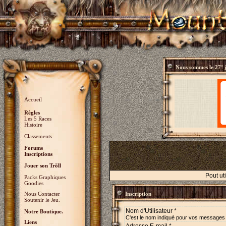
Nous sommes le
27° 
Accueil
Règles
Les 5 Races
Histoire
Classements
Forums
Inscriptions
Jouer son Trõll
Pout ut
Packs Graphiques
Goodies
Nous Contacter
Inscription
Soutenir le Jeu.
Nom d'Utilisateur *
Notre Boutique.
C'est le nom indiqué pour vos messages
Liens